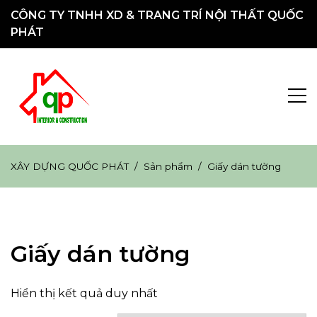
Chuyển
CÔNG TY TNHH XD & TRANG TRÍ NỘI THẤT QUỐC
đến
PHÁT
nội
dung
XÂY DỰNG
Hotline: 0914.39.1080 &#8211; 0914.79.1080
XÂY DỰNG QUỐC PHÁT
Sản phẩm
Giấy dán tường
QUỐC PHÁT
Giấy dán tường
Hiển thị kết quả duy nhất