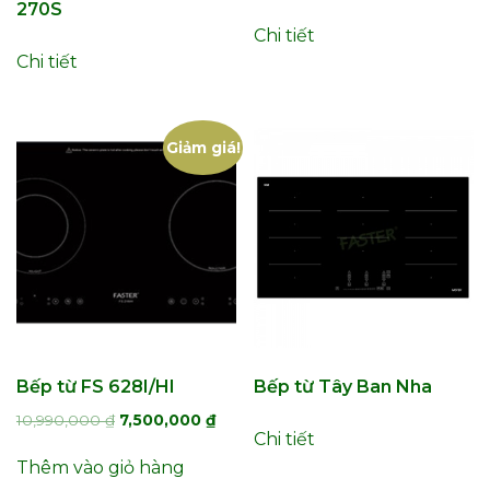
270S
Chi tiết
Chi tiết
Giảm giá!
Bếp từ FS 628I/HI
Bếp từ Tây Ban Nha
Giá
Giá
10,990,000
₫
7,500,000
₫
Chi tiết
gốc
hiện
là:
tại
Thêm vào giỏ hàng
10,990,000 ₫.
là: