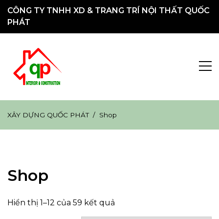
Chuyển
CÔNG TY TNHH XD & TRANG TRÍ NỘI THẤT QUỐC
đến
PHÁT
nội
dung
XÂY DỰNG
Hotline: 0914.39.1080 &#8211; 0914.79.1080
XÂY DỰNG QUỐC PHÁT
Shop
QUỐC PHÁT
Shop
Hiển thị 1–12 của 59 kết quả