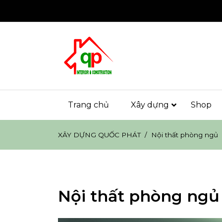
Chuyển
đến
nội
dung
XÂY DỰNG Q
Hotline: 0914.39.1080 – 0914.79.1080
Trang chủ
Xây dựng
Shop
XÂY DỰNG QUỐC PHÁT
Nội thất phòng ngủ
Nội thất phòng ngủ