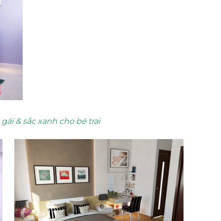
gái & sắc xanh cho bé trai