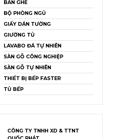
BÀN GHẾ
BỘ PHÒNG NGỦ
GIẤY DÁN TƯỜNG
GIƯỜNG TỦ
LAVABO ĐÁ TỰ NHIÊN
SÀN GỖ CÔNG NGHIỆP
SÀN GỖ TỰ NHIÊN
THIẾT BỊ BẾP FASTER
TỦ BẾP
CÔNG TY TNHH XD & TTNT
QUỐC PHÁT