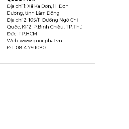
Địa chỉ 1: Xã Ka Đơn, H. Đơn
Dương, tỉnh Lâm Đồng
Địa chỉ 2: 105/11 Đường Ngô Chí
Quốc, KP2, P.Bình Chiểu, TP.Thủ
Đức, TP.HCM
Web: www.quocphat.vn
ĐT: 0814 79.1080