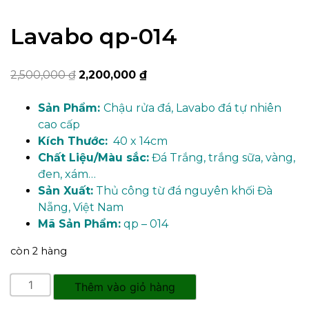
Lavabo qp-014
Giá
Giá
2,500,000
₫
2,200,000
₫
gốc
hiện
là:
tại
Sản Phẩm:
Chậu rửa đá, Lavabo đá tự nhiên
2,500,000 ₫.
là:
cao cấp
2,200,000 ₫.
Kích Thước:
40 x 14cm
Chất Liệu/Màu sắc:
Đá Trắng, trắng sữa, vàng,
đen, xám…
Sản Xuất:
Thủ công từ đá nguyên khối Đà
Nẵng, Việt Nam
Mã Sản Phẩm:
qp – 014
còn 2 hàng
Lavabo
Thêm vào giỏ hàng
qp-