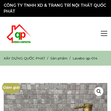
Chuyển
CÔNG TY TNHH XD & TRANG TRÍ NỘI THẤT QUỐC
đến
PHÁT
nội
dung
XÂY DỰNG
Hotline: 0914.39.1080 &#8211; 0914.79.1080
XÂY DỰNG QUỐC PHÁT
Sản phẩm
Lavabo qp-014
QUỐC PHÁT
Giảm giá!